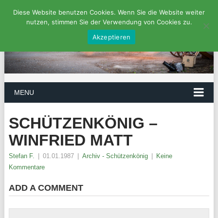
Diese Website benutzen Cookies. Wenn Sie die Website weiter
nutzen, stimmen Sie der Verwendung von Cookies zu.
Akzeptieren
MENU
SCHÜTZENKÖNIG –
WINFRIED MATT
Stefan F.
|
01.01.1987
|
Archiv - Schützenkönig
|
Keine
Kommentare
ADD A COMMENT