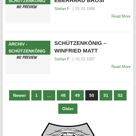
EBERHARD BROSI
SCHÜTZENKÖNIG
Stefan F.
|
01.01.1988
Read More
SCHÜTZENKÖNIG –
ARCHIV -
WINFRIED MATT
SCHÜTZENKÖNIG
Stefan F.
|
01.01.1987
Read More
SEITENNUMMERIERUNG
Newer
1
…
48
49
50
51
52
DER
Older
BEITRÄGE