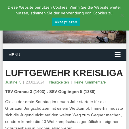
Diese Website benutzen Cookies. Wenn Sie die Website weiter
nutzen, stimmen Sie der Verwendung von Cookies zu.
Akzeptieren
MENU
LUFTGEWEHR KREISLIGA
Justine K
|
23.01.2024
|
Neuigkeiten
|
Keine Kommentare
TSV Gronau 3 (1403) : SSV Güglingen 5 (1388)
Gleich der erste Sonntag im neuen Jahr startete für die
Gronauer Jungschützen mit einem Wettkampf. Immerhin musste
sich die Jugend nicht auf den weiten Weg zum Gegner machen,
sondern konnte die 40 Wettkampfschuss gemütlich im eigenen
Schützenhaus in Gronau absolvieren.