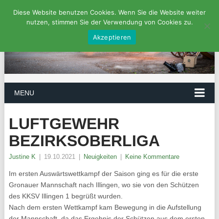
Diese Website benutzen Cookies. Wenn Sie die Website weiter
nutzen, stimmen Sie der Verwendung von Cookies zu.
Akzeptieren
MENU
LUFTGEWEHR
BEZIRKSOBERLIGA
Justine K
|
19.10.2021
|
Neuigkeiten
|
Keine Kommentare
Im ersten Auswärtswettkampf der Saison ging es für die erste
Gronauer Mannschaft nach Illingen, wo sie von den Schützen
des KKSV Illingen 1 begrüßt wurden.
Nach dem ersten Wettkampf kam Bewegung in die Aufstellung
der Mannschaft, da das Ergebnis der Schützen aus dem ersten