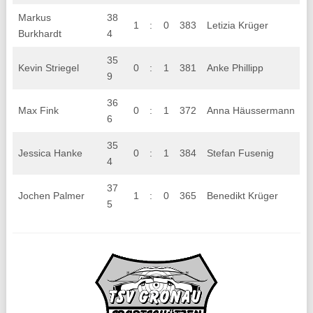
Markus
38
1
:
0
383
Letizia Krüger
Burkhardt
4
35
Kevin Striegel
0
:
1
381
Anke Phillipp
9
36
Max Fink
0
:
1
372
Anna Häussermann
6
35
Jessica Hanke
0
:
1
384
Stefan Fusenig
4
37
Jochen Palmer
1
:
0
365
Benedikt Krüger
5