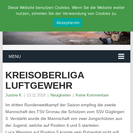
Diese Website benutzen Cookies. Wenn Sie die Website weiter
nutzen, stimmen Sie der Verwendung von Cookies zu.
Akzeptieren
MENU
KREISOBERLIGA
LUFTGEWEHR
Justine K
|
13.11.2018
|
Neuigkeiten
|
Keine Kommentare
Im dritten Rundenwettkampf der Saison empfing die zweite
Mannschaft des TSV Gronau die Schützen vom SSV Güglingen
3. Verstärkt wurde die Mannschaft von zwei Jungschützen aus
der Jugend, welche auf Position 4 und 5 starteten.
Luca Wanning auf Position 5 konnte sein Potzential nicht voll