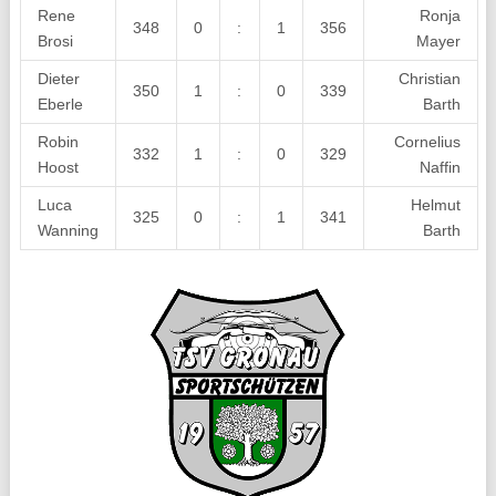
Rene
Ronja
348
0
:
1
356
Brosi
Mayer
Dieter
Christian
350
1
:
0
339
Eberle
Barth
Robin
Cornelius
332
1
:
0
329
Hoost
Naffin
Luca
Helmut
325
0
:
1
341
Wanning
Barth