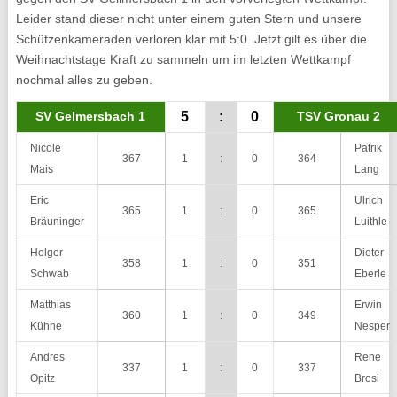
Leider stand dieser nicht unter einem guten Stern und unsere
Schützenkameraden verloren klar mit 5:0. Jetzt gilt es über die
Weihnachtstage Kraft zu sammeln um im letzten Wettkampf
nochmal alles zu geben.
SV Gelmersbach 1
5
:
0
TSV Gronau 2
Nicole
Patrik
367
1
:
0
364
Mais
Lang
Eric
Ulrich
365
1
:
0
365
Bräuninger
Luithle
Holger
Dieter
358
1
:
0
351
Schwab
Eberle
Matthias
Erwin
360
1
:
0
349
Kühne
Nesper
Andres
Rene
337
1
:
0
337
Opitz
Brosi