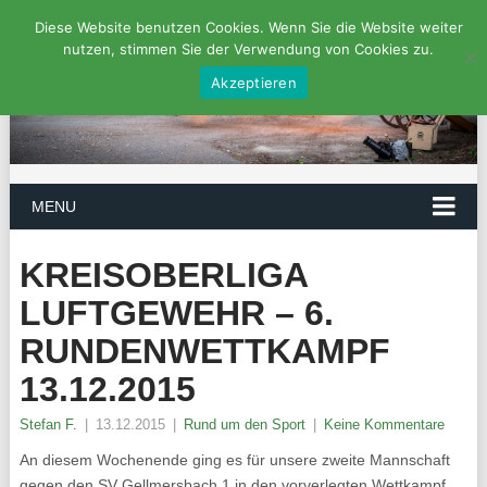
Diese Website benutzen Cookies. Wenn Sie die Website weiter
nutzen, stimmen Sie der Verwendung von Cookies zu.
Akzeptieren
MENU
KREISOBERLIGA
LUFTGEWEHR – 6.
RUNDENWETTKAMPF
13.12.2015
Stefan F.
|
13.12.2015
|
Rund um den Sport
|
Keine Kommentare
An diesem Wochenende ging es für unsere zweite Mannschaft
gegen den SV Gellmersbach 1 in den vorverlegten Wettkampf.