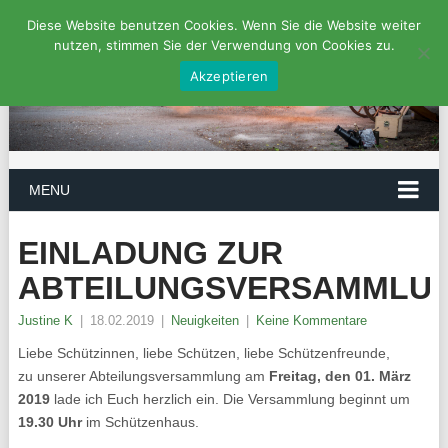
Diese Website benutzen Cookies. Wenn Sie die Website weiter
nutzen, stimmen Sie der Verwendung von Cookies zu.
Akzeptieren
MENU
EINLADUNG ZUR
ABTEILUNGSVERSAMMLU
Justine K
|
18.02.2019
|
Neuigkeiten
|
Keine Kommentare
Liebe Schützinnen, liebe Schützen, liebe Schützenfreunde,
zu unserer Abteilungsversammlung am
Freitag, den 01. März
2019
lade ich Euch herzlich ein. Die Versammlung beginnt um
19.30 Uhr
im Schützenhaus.