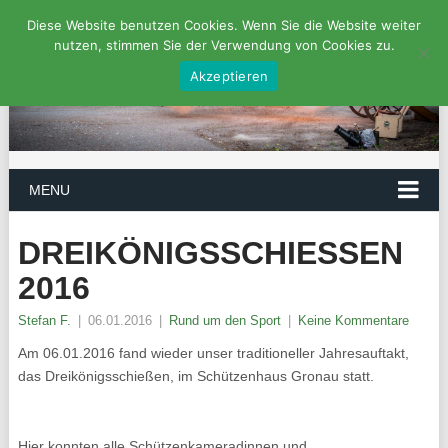
Diese Website benutzen Cookies. Wenn Sie die Website weiter
nutzen, stimmen Sie der Verwendung von Cookies zu.
Akzeptieren
MENU
DREIKÖNIGSSCHIESSEN 2
016
Stefan F.
|
06.01.2016
|
Rund um den Sport
|
Keine Kommentare
Am 06.01.2016 fand wieder unser traditioneller Jahresauftakt,
das Dreikönigsschießen, im Schützenhaus Gronau statt.
Hier konnten alle Schützenkameradinnen und