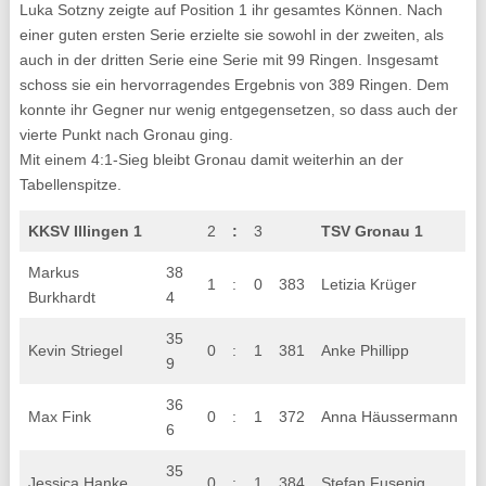
Luka Sotzny zeigte auf Position 1 ihr gesamtes Können. Nach
einer guten ersten Serie erzielte sie sowohl in der zweiten, als
auch in der dritten Serie eine Serie mit 99 Ringen. Insgesamt
schoss sie ein hervorragendes Ergebnis von 389 Ringen. Dem
konnte ihr Gegner nur wenig entgegensetzen, so dass auch der
vierte Punkt nach Gronau ging.
Mit einem 4:1-Sieg bleibt Gronau damit weiterhin an der
Tabellenspitze.
KKSV Illingen 1
2
:
3
TSV Gronau 1
Markus
38
1
:
0
383
Letizia Krüger
Burkhardt
4
35
Kevin Striegel
0
:
1
381
Anke Phillipp
9
36
Max Fink
0
:
1
372
Anna Häussermann
6
35
Jessica Hanke
0
:
1
384
Stefan Fusenig