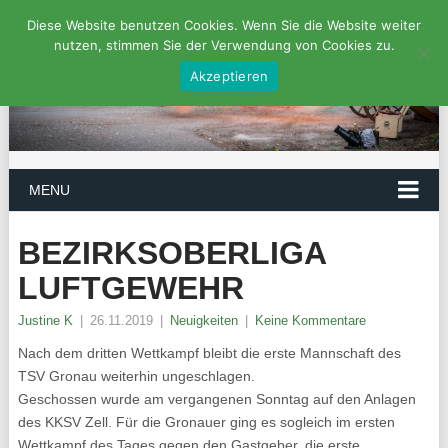
Diese Website benutzen Cookies. Wenn Sie die Website weiter
nutzen, stimmen Sie der Verwendung von Cookies zu.
Akzeptieren
MENU
BEZIRKSOBERLIGA
LUFTGEWEHR
Justine K
|
26.11.2019
|
Neuigkeiten
|
Keine Kommentare
Nach dem dritten Wettkampf bleibt die erste Mannschaft des
TSV Gronau weiterhin ungeschlagen.
Geschossen wurde am vergangenen Sonntag auf den Anlagen
des KKSV Zell. Für die Gronauer ging es sogleich im ersten
Wettkampf des Tages gegen den Gastgeber, die erste