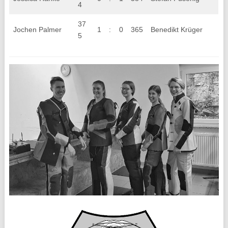
4
37
Jochen Palmer
1
:
0
365
Benedikt Krüger
5