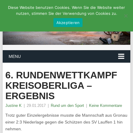
Diese Website benutzen Cookies. Wenn Sie die Website weiter
nutzen, stimmen Sie der Verwendung von Cookies zu.
Akzeptieren
MENU
6. RUNDENWETTKAMPF
KREISOBERLIGA –
ERGEBNIS
Justine K
|
29.01.2017
|
Rund um den Sport
|
Keine Kommentare
Trotz guter Einzelergebnisse musste die Mannschaft aus Gronau
einer 2:3 Niederlage gegen die Schützen des SV Lauffen 1 hin
nehmen.