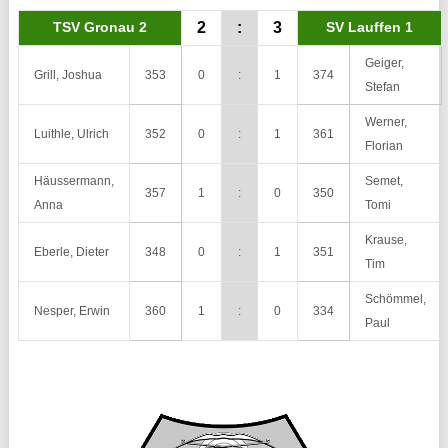
TSV Gronau 2
2
:
3
SV Lauffen 1
Geiger,
Grill, Joshua
353
0
:
1
374
Stefan
Werner,
Luithle, Ulrich
352
0
:
1
361
Florian
Häussermann,
Semet,
357
1
:
0
350
Anna
Tomi
Krause,
Eberle, Dieter
348
0
:
1
351
Tim
Schömmel,
Nesper, Erwin
360
1
:
0
334
Paul