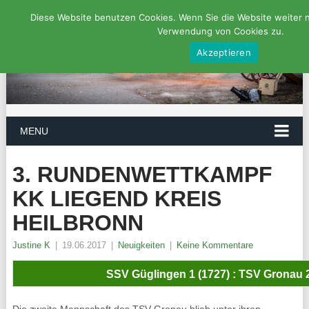
Diese Website benutzen Cookies. Wenn Sie die Website weiter 
Verwendung von Cookies zu.
Akzeptieren
MENU
3. RUNDENWETTKAMPF
KK LIEGEND KREIS
HEILBRONN
Justine K
|
19.06.2017
|
Neuigkeiten
|
Keine Kommentare
SSV Güglingen 1 (1727) : TSV Gronau 2
Die zweite Mannschaft des TSV Gronau blieb unter ihren