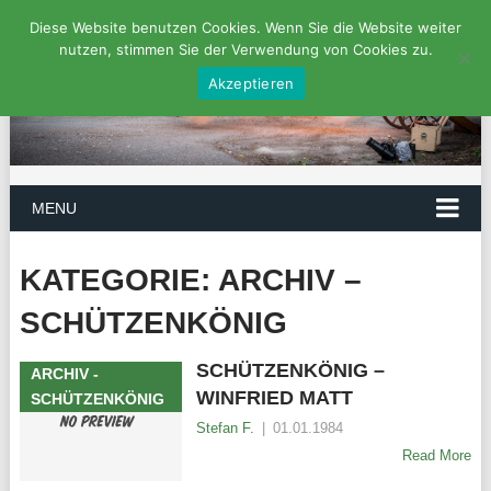
Diese Website benutzen Cookies. Wenn Sie die Website weiter
nutzen, stimmen Sie der Verwendung von Cookies zu.
Akzeptieren
MENU
KATEGORIE:
ARCHIV –
SCHÜTZENKÖNIG
SCHÜTZENKÖNIG –
ARCHIV -
WINFRIED MATT
SCHÜTZENKÖNIG
Stefan F.
|
01.01.1984
Read More